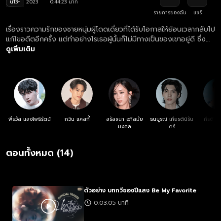
น13+
2023
0:44:23 นาที
รายการของฉัน
แชร์
เรื่องราวความรักของชายหนุ่มผู้โดดเดี่ยวที่ได้รับโอกาสให้ย้อนเวลากลับไป
แก้ไขอดีตอีกครั้ง แต่ทำอย่างไรเธอผู้นั้นก็ไม่มีทางเป็นของเขาอยู่ดี ซึ่ง
ตรงกันข้ามกับคนที่ใช่ ทุกอย่างเปลี่ยนไปยังไง เขาก็เป็นของเราอยู่ดี
ดูเพิ่มเติม
พีรวัส แสงโพธิรัตน์
กวิน แคสกี้
สรัลชนา อภิสมัย
ธนบูรณ์ เกียรตินิรัน
กีรติ พ
มงคล
ดร์
ตอนทั้งหมด (14)
ตัวอย่าง บทกวีของปีแสง Be My Favorite
0:03:05 นาที