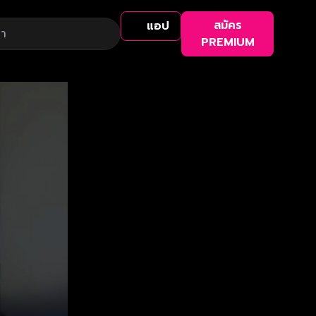
สมัคร
แอป
PREMIUM