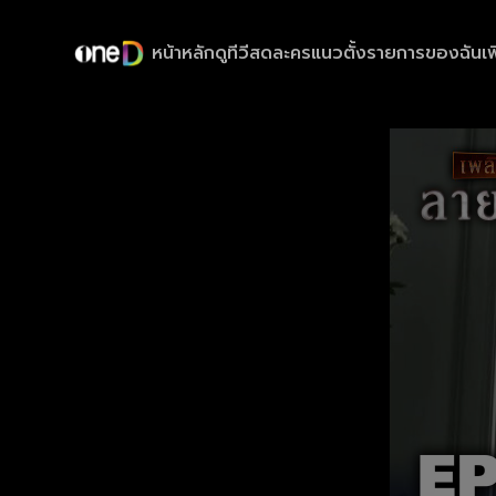
หน้าหลัก
ดูทีวีสด
ละครแนวตั้ง
รายการของฉัน
เพ