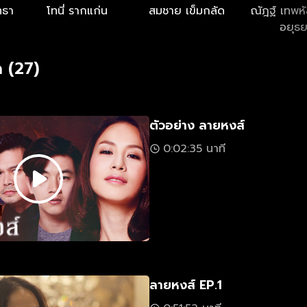
ทธา
โทนี่ รากแก่น
สมชาย เข็มกลัด
ณัฎฐ์ เทพห
อยุธ
 (27)
ตัวอย่าง ลายหงส์
0:02:35 นาที
ลายหงส์ EP.1