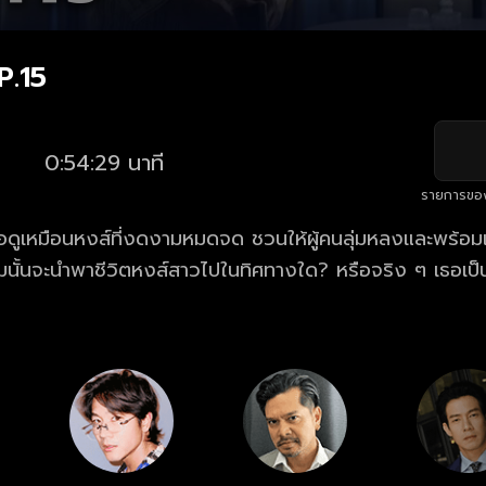
P.15
0:54:29 นาที
รายการขอ
เธอดูเหมือนหงส์ที่งดงามหมดจด ชวนให้ผู้คนลุ่มหลงและพร้อม
ั้นจะนำพาชีวิตหงส์สาวไปในทิศทางใด? หรือจริง ๆ เธอเป็น
หงส์หลอกตา แล้วถูกใช้ประโยชน์จากสิ่งที่เธอไม่เคยเป็น