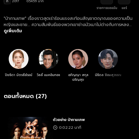
ท
2017
0:54:59 นาที
รายการของฉัน
แชร์
"ป่ากามเทพ" เรื่องราวสุดเร่าร้อนแรงสะท้อนสัญชาตญาณของความเป็น
หญิงและชาย... ความสัมพันธ์ของพวกเขาช่างมัวเมาไม่ต่างกับการหลง
ทางในป่าใหญ่ที่เต็มไปด้วยความปรารถนาสุดอันตราย เมื่อกามเทพ
ดูเพิ่มเติม
แผลงศรก็ยากที่จะถอนให้พ้นออกไปได้ หนทางแก้ไขคือการหักห้ามใจก่อน
ที่ทุกอย่างจะสายเกินแก้
ปิยธิดา มิตรธีรโรจน์
วิลลี่ แมคอินทอช
อภิญญา สกุล
นิธิดล ป้อมสุวรรณ
เจริญสุข
ตอนทั้งหมด (27)
ตัวอย่าง ป่ากามเทพ
0:02:22 นาที