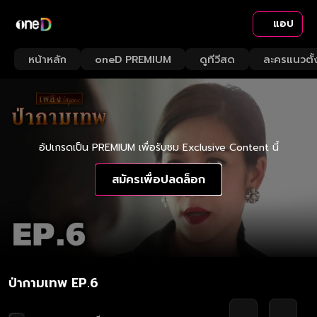
แอป
หน้าหลัก
oneD PREMIUM
ดูทีวีสด
ละครแนวตั้
อัปเกรดเป็น PREMIUM เพื่อรับชม Exclusive Content นี้
สมัครเพื่อปลดล็อก
ป่ากามเทพ EP.6