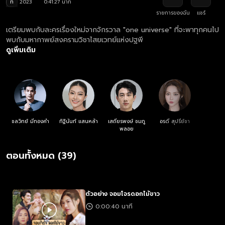
ท
2023
0:41:27 นาที
รายการของฉัน
แชร์
เตรียมพบกับละครเรื่องใหม่จากจักรวาล "one universe" ที่จะพาทุกคนไป
พบกับมหากาพย์สงครามวิชาไสยเวทย์แห่งปฐพี
ดูเพิ่มเติม
ชลวิทย์ มีทองคำ
ทิฐินันท์ แสนหล้า
เสถียรพงษ์ ชมภู
อรดี สุปรีย์ชา
พลอย
ตอนทั้งหมด (39)
ตัวอย่าง จอมโจรดอกไม้ขาว
0:00:40 นาที