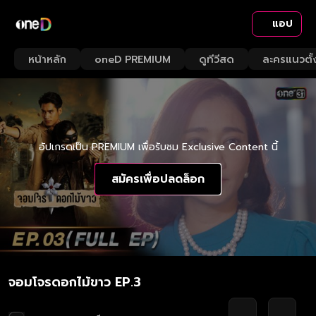
แอป
หน้าหลัก
oneD PREMIUM
ดูทีวีสด
ละครแนวตั้
อัปเกรดเป็น PREMIUM เพื่อรับชม Exclusive Content นี้
สมัครเพื่อปลดล็อก
จอมโจรดอกไม้ขาว EP.3