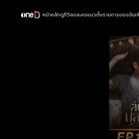
หน้าหลัก
ดูทีวีสด
ละครแนวตั้ง
รายการของฉัน
เพ