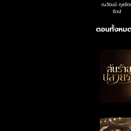
ณวัฒน์ กุลรัต
รักษ์
ตอนทั้งหมด