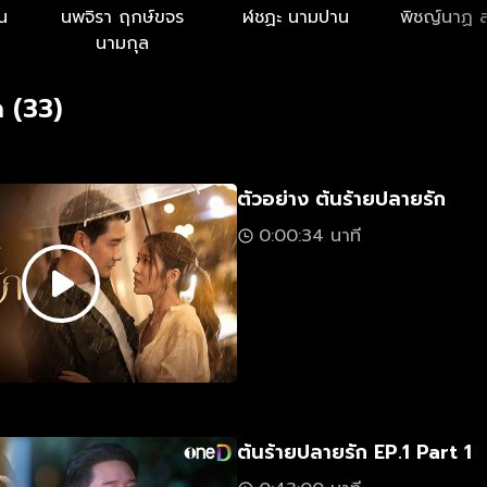
น
นพจิรา ฤกษ์ขจร
ฬชฏะ นามปาน
พิชญ์นาฏ 
นามกุล
 (33)
ตัวอย่าง ต้นร้ายปลายรัก
0:00:34 นาที
ต้นร้ายปลายรัก EP.1 Part 1