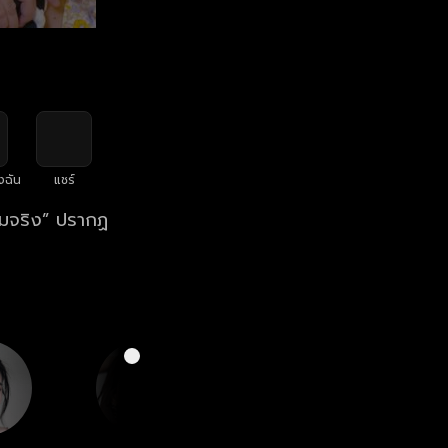
งฉัน
แชร์
วามจริง” ปรากฏ