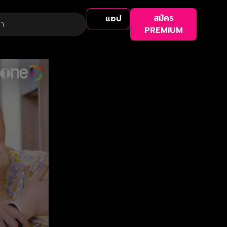
สมัคร
แอป
PREMIUM