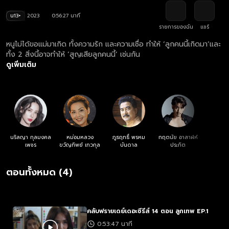
น13+
2023
0:56:27 นาที
รายการของฉัน
แชร์
หนูไม่ได้ขอแม่มาเกิด ทั้งความรัก และความเชื่อ ทำให้ ‘ลูกคนนี้เกิดมา’และ
ทั้ง 2 สิ่งนี้อาจทำให้ ‘สูญเสียลูกคนนี้’ เช่นกัน
ดูเพิ่มเติม
นริลญา กุลมงคล
หม่อมหลวง
ภูธฤทธิ์ พรหม
กฤตนัย อาสาฬห์
เพชร
ขวัญทิพย์ เทวกุล
บันดาล
ประกิต
ตอนทั้งหมด (4)
คลับฟรายเดย์เดอะซีรีส์ 14 ตอน ลูกเทพ EP.1
0:53:47 นาที