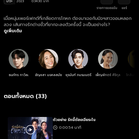
น13+
2023
0:34:30 นาที
รายการของฉัน
แชร์
เมื่อหนุ่มเพอร์เฟกต์ที่เกลียดการโกหก ต้องมาเจอกับมิจฯสาวจอมหลอก
ลวง เส้นทางรักต่างขั้วที่ยากจะลงตัวครั้งนี้ จะเป็นอย่างไร?
ดูเพิ่มเติม
ธนภัทร กาวิละ
อัญชสา มงคลสมัย
ยุรนันท์ ภมรมนตรี
เพ็ญพักตร์ ศิริกุล
โกสินทร์
ตอนทั้งหมด (33)
ตัวอย่าง รักนี้ต้องเจียระไน
0:00:54 นาที