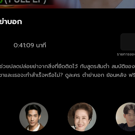
ำย่าบอก
0:41:09 นาที
รายการขอ
่วยปลดปล่อยย่าจากสิ่งที่ยึดติดไว้ กับสูตรส้มตำ สมบัติของ “
สำเร็จหรือไม่? ดูละคร ตำย่าบอก ย้อนหลัง ฟรี ครบทุกตอน
ะแอปฯ oneD.net