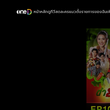
หน้าหลัก
ดูทีวีสด
ละครแนวตั้ง
รายการของฉัน
เพ