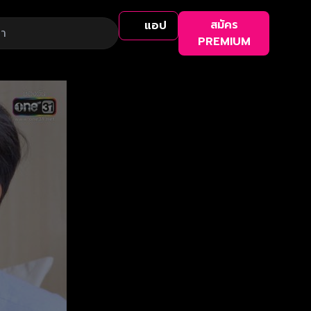
สมัคร
แอป
PREMIUM