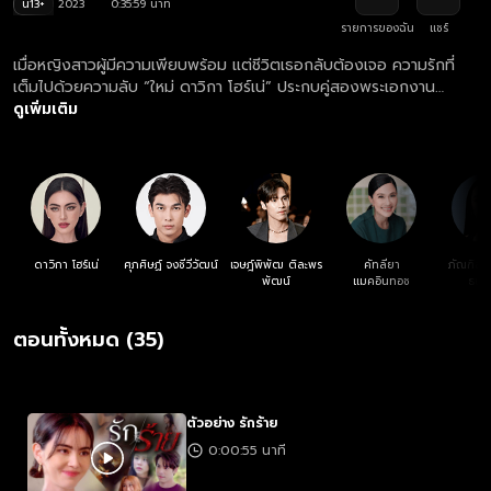
น13+
2023
0:35:59 นาที
รายการของฉัน
แชร์
เมื่อหญิงสาวผู้มีความเพียบพร้อม แต่ชีวิตเธอกลับต้องเจอ ความรักที่
เต็มไปด้วยความลับ “ใหม่ ดาวิกา โฮร์เน่” ประกบคู่สองพระเอกงาน
คุณภาพ “เจษ เจษฎ์พิพัฒ ติละพรพัฒน์” และ “มิว ศุภศิษฏ์ จงชีวี
ดูเพิ่มเติม
วัฒน์” กับบทบาทความดราม่าสุดเข้มข้น ร่วมด้วย ทัพนักแสดงสุดปัง
แหม่ม คัทลียา แมคอินทอช, ลิลลี่ ภัณฑิลา วิน ปานสิริธนาโชติ
ดาวิกา โฮร์เน่
ศุภศิษฏ์ จงชีวีวัฒน์
เจษฎ์พิพัฒ ติละพร
คัทลียา
ภัณฑิลา 
พัฒน์
แมคอินทอช
ธนาโ
ตอนทั้งหมด (35)
ตัวอย่าง รักร้าย
0:00:55 นาที