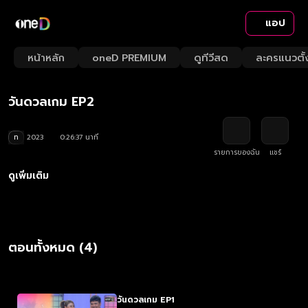
แอป
Playback
/
Mute
หน้าหลัก
oneD PREMIUM
ดูทีวีสด
ละครแนวตั้
Loaded
:
Rate
3.73%
วันดวลเกม EP2
ท
2023
0:26:37 นาที
รายการของฉัน
แชร์
ดูเพิ่มเติม
ตอนทั้งหมด (4)
วันดวลเกม EP1