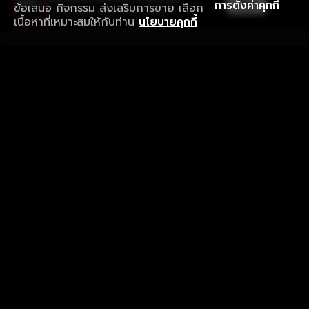
เปิด
การตั้งค่าคุกกี้
ข้อเสนอ กิจกรรม ส่งเสริมการขาย เลือก
ดาวน์โหลดแอปเพื่อการรับชมที่ดีกว่า
เนื้อหาที่เหมาะสมให้กับท่าน
นโยบายคุกกี้
รับประสบการณ์ที่ดีที่สุดบนแอป
ภาษาไทย
คำถามที่พบบ่อย
แจ้งปัญหาการใช้งาน
ข้อกำหนดและเงื่อนไขการใช้งาน
นโยบายความเป็นส่วนตัว
ติดตามเรา