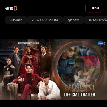
แอป
หน้าหลัก
oneD PREMIUM
ดูทีวีสด
ละครแนวตั้