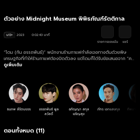
ตัวอย่าง Midnight Museum พิพิธภัณฑ์รัตติกาล
น13+
2023
0:02:43 นาที
รายการของฉัน
แชร์
“โดม (กัน อรรถพันธ์)” พนักงานร้านกาแฟกำลังเจอทางตันด้วยพิษ
เศรษฐกิจที่ทำให้ร้านกาแฟต้องปิดตัวลง แต่โดมก็ได้รับข้อเสนอจาก “คทา
(ต่อ ธนภพ)” ลูกค้าปริศนาขาประจำที่มักสั่งกาแฟ แต่ไม่แม้แต่ยกมาจิบ
ดูเพิ่มเติม
ชวนให้เขามาทำงานที่พิพิธภัณฑ์ลึกลับที่เปิดให้เข้าชมเฉพาะเวลาหลัง
อาทิตย์ตกดินด้วยกัน โดมตอบรับข้อเสนอของคทาอย่างเลือกไม่ได้
ธนภพ ลีรัตนขจร
อรรถพันธ์ พูล
อภิญญา สกุล
ภัทร เอกแสงกุล
ทิพนารี 
สวัสดิ์
เจริญสุข
ด
ตอนทั้งหมด (11)