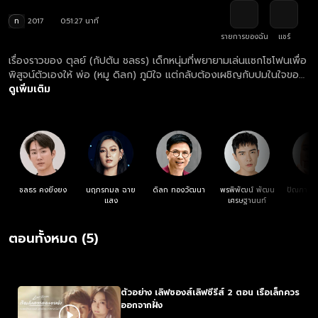
ท
2017
0:51:27 นาที
รายการของฉัน
แชร์
เรื่องราวของ ตุลย์ (กัปตัน ชลธร) เด็กหนุ่มที่พยายามเล่นแซกโซโฟนเพื่อ
พิสูจน์ตัวเองให้ พ่อ (หมู ดิลก) ภูมิใจ แต่กลับต้องเผชิญกับปมในใจของ
พ่อที่ฝังใจว่าดนตรีคือต้นเหตุการตายของแม่ ท่ามกลางแรงกดดัน ตุลย์
ดูเพิ่มเติม
ได้ มิว (แพรว นฤภรกมล) และ ยายแต้ว (แดง ฉันทนา) คอยส่งพลังใจ
ให้มองโลกในแง่ดี ตุลย์จะเปลี่ยนความกลัวเป็นความกล้าเพื่อลบล้าง
บาดแผลในใจของพ่อได้หรือไม่?
ชลธร คงยิ่งยง
นฤภรกมล ฉาย
ดิลก ทองวัฒนา
พรพิพัฒน์ พัฒน
ปัณฑา พ
แสง
เศรษฐานนท์
วง
ตอนทั้งหมด (5)
ตัวอย่าง เลิฟซองส์เลิฟซีรีส์ 2 ตอน เรือเล็กควร
ออกจากฝั่ง