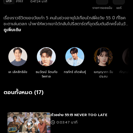
น13+
2022
0:47:24 นาที
รายการของฉัน
แชร์
เรื่องราวชีวิตของวัยเก๋า 5 คนในช่วงอายุไม้เกือบใกล้ฝั่งวัย 55 ปี ที่โชค
ชะตาเล่นตลก นำพาให้พวกเขาได้กลับไปรีสตาร์ตที่จุดเริ่มต้นอีกครั้งในวัย
15 ปี
ดูเพิ่มเติม
เค เลิศสิทธิชัย
ธนวัฒน์ รัตนกิจ
กรภัทร์ เกิดพันธุ์
เบญญาภา จีน
กัญญรัตน์ 
ไพศาล
ประสม
ตอนทั้งหมด (17)
ตัวอย่าง 55:15 NEVER TOO LATE
0:03:47 นาที