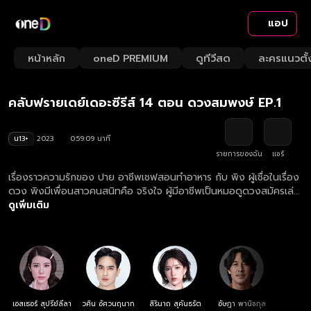
แอป
Playback
/
Mute
หน้าหลัก
oneD PREMIUM
ดูทีวีสด
ละครแนวตั้
Loaded
:
Rate
1.18%
คลับฟรายเดย์เดอะซีรีส์ 14 ตอน ดวงสมพงษ์ EP.1
น13+
2023
0:59:09 นาที
รายการของฉัน
แชร์
เรื่องราวความรักของ ปาย อาชีพเชฟสอนทำอาหาร กับ พิง ผู้เชื่อในเรื่อง
ดวง พิงมีเพื่อนสาวคนสนิทคือ จริงใจ ผู้มีอาชีพเป็นหมอดูดวงสมัครเล่น
และเป็นคนดูดวงให้พิงกับปายว่าเป็นคู่ที่จะได้ใช้ชีวิตกันไปจนแก่เฒ่า แต่
ดูเพิ่มเติม
ความเชื่อของพิง ก็เริ่มส่งสัญญาณอันตรายแปลกๆ เช่น การไปเปลี่ยน
เบอร์โทรศัพท์เป็นเบอร์มงคล เมื่อเปลี่ยนเบอร์แล้ว แต่การทำงานยังมี
ปัญหา พิงก็บอกปายว่าจะต้องออกไปทำพิธีสวดมนต์ให้ชะตาดีขึ้น ซึ่ง
ต้องออกไปทำทุกคืน จนทำให้มีปัญหากันเรื่อยมา จากเรื่องเล็กๆ ก็กลาย
เป็นเรื่องใหญ่ แล้ววันหนึ่ง พิงก็หายตัวไป แบบตามหาไม่เจอ ทั้งเงินใน
บัญชีที่เคยฝากไว้ร่วมกันก็ถูกถอนออกไปเกือบหมด เกิดอะไรขึ้นกับความ
รักของคู่ที่ดวงสมพงษ์กันอย่างพิงกับปาย ระหว่างความรักกับความเชื่อ
เอสเธอร์ สุปรีย์ลีลา
วศิน อัศวนฤนาท
สิรินาถ สุคันธรัต
อัษฎา พานิชกุล