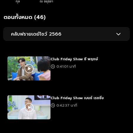
กุล
ณ อยุธยา
ตอนทั้งหมด (46)
คลับฟรายเดย์โชว์ 2566
Club Friday Show ซี พฤกษ์
0:41:01 นาที
Club Friday Show เบนซ์ เรซซิ่ง
0:42:37 นาที