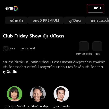
แอป
Playback
/
Mute
หน้าหลัก
oneD PREMIUM
ดูทีวีสด
ละครแนวตั้
Loaded
:
Rate
2.14%
Club Friday Show บุ๋ม ปนัดดา
ท
2019
0:46:45 นาที
รายการของฉัน
แชร์
รายการเดียวในประเทศไทย ที่ศิลปิน ดารา เหล่าคนดังทุกวงการ ต่างไว้ใจ
เล่าเรื่องราวชีวิต อย่างไม่เคยพูดที่ไหนมาก่อน เล่าเรื่องรัก เล่าเรื่องชีวิต
จากก้นบึ้งของหัวใจ เพราะเป็นที่เดียวที่ให้ความรู้สึกปลอดภัยที่จะเล่า อุ่น
ดูเพิ่มเติม
ใจที่จะบอก "ให้เราได้เรียนรู้วิธีคิด จากชีวิตคนดัง"
นภาพร ไตรวิทย์วารี
สายทิพย์ มนตรีกุล
ภูวนาท คุนผลิน