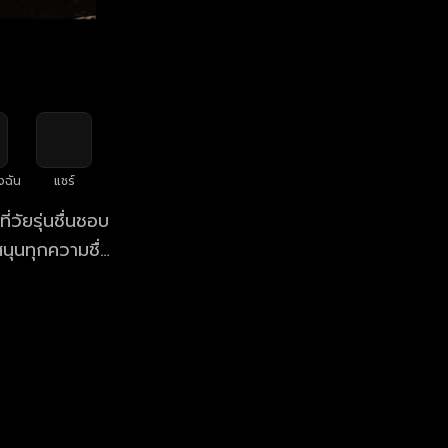
งฉัน
แชร์
วัยรุ่นชื่นชอบ
 แนวเพลงไหน
่คุณคุ้นเคย แต่
เรา! จัดเต็ม 2