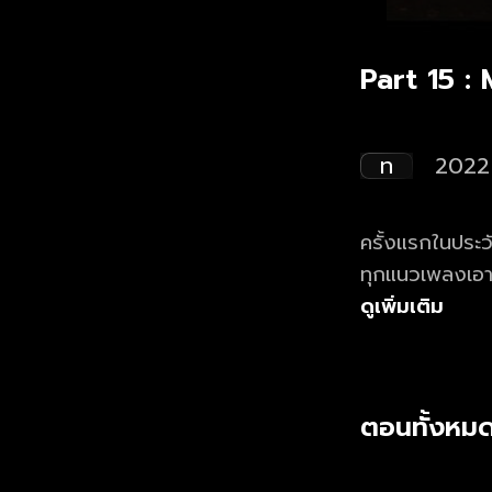
Part 15 
ท
2022
ครั้งแรกในประว
ทุกแนวเพลงเอาไว้ กับงาน Monster Music Festival
ชอบทางดนตรีขอ
ดูเพิ่มเติม
ค่ายเพลงอะไร ได้มาสนับสนุนศิลปินที่ตัวเองชอบ ทั้งดูโชว์และซื้อของที่ระลึก และสร้าง
ประสบการณ์ดนตรี
โชว์ไม่คุ้นเคย!
ตอนทั้งหมด
วัน 4 เวทีใหญ่