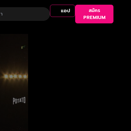
สมัคร
แอป
PREMIUM