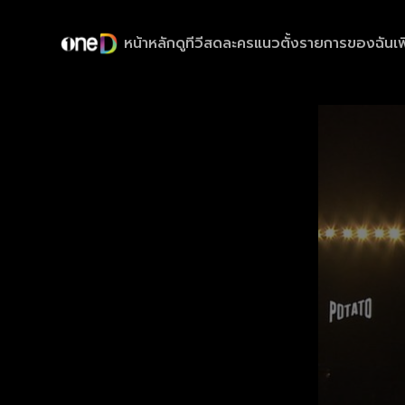
หน้าหลัก
ดูทีวีสด
ละครแนวตั้ง
รายการของฉัน
เพ