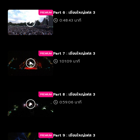
Part 6 : เชียงใหญ่เฟส 3
PREMIUM
0:48:43 นาที
Part 7 : เชียงใหญ่เฟส 3
PREMIUM
1:01:09 นาที
Part 8 : เชียงใหญ่เฟส 3
PREMIUM
0:59:06 นาที
Part 9 : เชียงใหญ่เฟส 3
PREMIUM