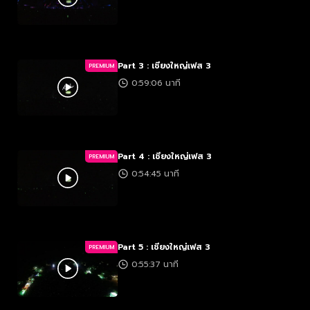
Part 3 : เชียงใหญ่เฟส 3
PREMIUM
0:59:06 นาที
Part 4 : เชียงใหญ่เฟส 3
PREMIUM
0:54:45 นาที
Part 5 : เชียงใหญ่เฟส 3
PREMIUM
0:55:37 นาที