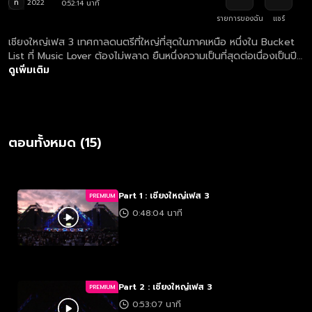
ท
2022
0:52:14 นาที
รายการของฉัน
แชร์
เชียงใหญ่เฟส 3 เทศกาลดนตรีที่ใหญ่ที่สุดในภาคเหนือ หนึ่งใน Bucket
List ที่ Music Lover ต้องไม่พลาด ยืนหนึ่งความเป็นที่สุดต่อเนื่องเป็นปีที่
3 จัดเต็มความสนุก 2 วัน 3 เวที สถานที่ใหม่ ใกล้กว่าเดิม ใหญ่กว่าเดิม
ดูเพิ่มเติม
และสวยกว่าเดิม ศิลปินฮิตเยอะที่สุด ถูกใจทุกคนที่รอคอยแน่นอน
ตอนทั้งหมด (15)
Part 1 : เชียงใหญ่เฟส 3
PREMIUM
0:48:04 นาที
Part 2 : เชียงใหญ่เฟส 3
PREMIUM
0:53:07 นาที