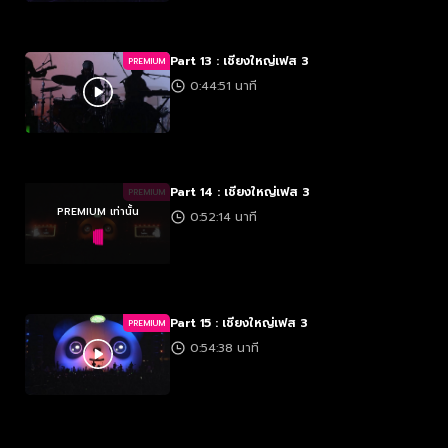
Part 13 : เชียงใหญ่เฟส 3
PREMIUM
0:44:51 นาที
Part 14 : เชียงใหญ่เฟส 3
PREMIUM
PREMIUM เท่านั้น
0:52:14 นาที
Part 15 : เชียงใหญ่เฟส 3
PREMIUM
0:54:38 นาที