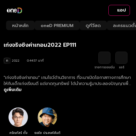
แอป
Playback
/
Mute
หน้าหลัก
oneD PREMIUM
ดูทีวีสด
ละครแนวตั้
Loaded
:
Rate
1.55%
เก่งจริงชิงค่าเทอม2022 EP111
ท
2022
0:44:57 นาที
รายการของฉัน
แชร์
"เก่งจริงชิงค่าเทอม" เกมโชว์ด้านวิชาการ ที่จะมาเปิดโอกาสทางการศึกษา
ให้กับเด็กเก่งเรียนดี แต่ขาดทุนทรัพย์ ได้นำความรู้มาประลองปัญญาเพื่อ
ชิงทุนการศึกษา
ดูเพิ่มเติม
ศรัณภัสร์ ตั้ง
ธงชัย ประสงค์สันติ