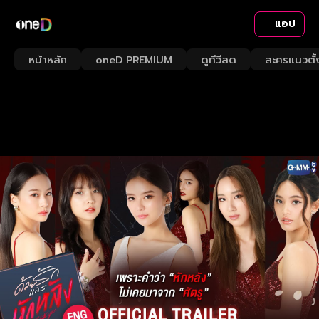
แอป
หน้าหลัก
oneD PREMIUM
ดูทีวีสด
ละครแนวตั้