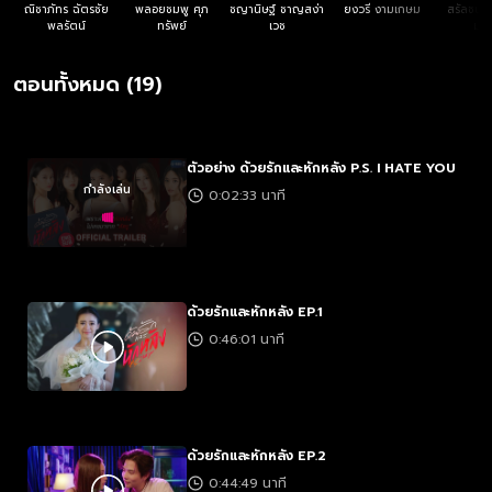
ณิชาภัทร ฉัตรชัย
พลอยชมพู ศุภ
ชญานิษฐ์ ชาญสง่า
ยงวรี งามเกษม
สรัลชนา 
พลรัตน์
ทรัพย์
เวช
มง
ตอนทั้งหมด (19)
ตัวอย่าง ด้วยรักและหักหลัง P.S. I HATE YOU
กำลังเล่น
0:02:33 นาที
ด้วยรักและหักหลัง EP.1
0:46:01 นาที
ด้วยรักและหักหลัง EP.2
0:44:49 นาที