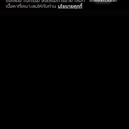
ข้อเสนอ กิจกรรม ส่งเสริมการขาย เลือก
ดาวน์โหลดแอปเพื่อการรับชมที่ดีกว่า
เนื้อหาที่เหมาะสมให้กับท่าน
นโยบายคุกกี้
รับประสบการณ์ที่ดีที่สุดบนแอป
ภาษาไทย
คำถามที่พบบ่อย
แจ้งปัญหาการใช้งาน
ข้อกำหนดและเงื่อนไขการใช้งาน
นโยบายความเป็นส่วนตัว
ติดตามเรา
Version 8.1.0