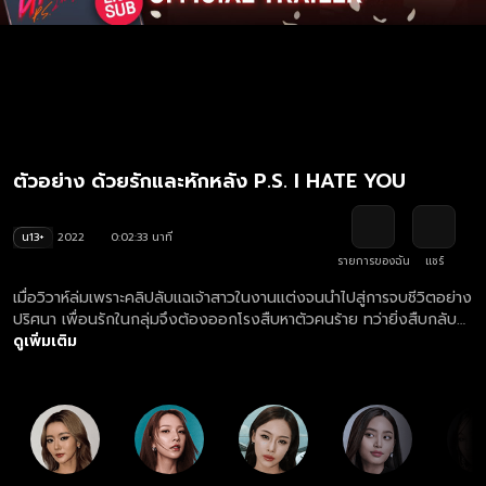
ตัวอย่าง ด้วยรักและหักหลัง P.S. I HATE YOU
น13+
2022
0:02:33 นาที
รายการของฉัน
แชร์
เมื่อวิวาห์ล่มเพราะคลิปลับแฉเจ้าสาวในงานแต่งจนนำไปสู่การจบชีวิตอย่าง
ปริศนา เพื่อนรักในกลุ่มจึงต้องออกโรงสืบหาตัวคนร้าย ทว่ายิ่งสืบกลับ
ยิ่งขุดพบด้านมืดและความลับสุดฉาวของแก๊งดอกไม้ ทั้งการแย่งแฟน
ดูเพิ่มเติม
เพื่อน การแบล็กเมล์ และการเป็นเมียน้อย! ท่ามกลางไฟริษยาและการ
ทรยศหักหลัง... ใครคือเพื่อนแท้ และใครคือฆาตกรตัวจริงที่ซ่อนอยู่หลัง
คลิปแฉนี้?