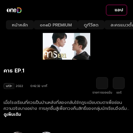
แอป
หน้าหลัก
oneD PREMIUM
ดูทีวีสด
ละครแนวตั้
คาธ EP.1
น13+
2022
0:42:32 นาที
รายการของฉัน
แชร์
เมื่อโรงเรียนที่ควรเป็นบ้านหลังที่สองกลับใช้กฎระเบียบตบตาเพื่อซ่อน
ความจริงบางอย่าง การลุกขึ้นสู้เพื่อทวงคืนสิทธิ์ของกลุ่มนักเรียนจึงเริ่ม
ต้นขึ้น ทว่าท่ามกลางการปะทะระหว่าง "ผู้คุมกฎ" สารวัตรนักเรียนสุดเนี้ยบ
ดูเพิ่มเติม
กับ "ผู้แหกกฎ" เด็กหลังห้องจอมดื้อ ความขัดแย้งกลับจุดประกายกลาย
เป็นความรักที่ไม่คาดคิด มาร่วมตั้งคำถามและเติบโตไปด้วยกันในซีรีส์ที่จะ
พาคุณไปค้นหาความจริง เพื่อที่จะได้ใช้ชีวิตและรักใครสักคนในแบบที่เป็น