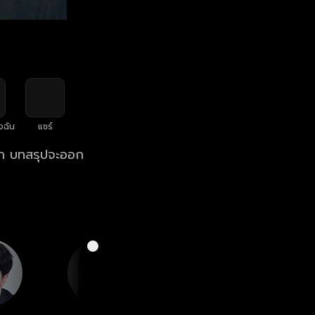
งฉัน
แชร์
ล้า บทสรุปจะออก