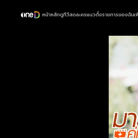
หน้าหลัก
ดูทีวีสด
ละครแนวตั้ง
รายการของฉัน
เพ