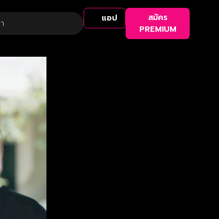
สมัคร
แอป
PREMIUM