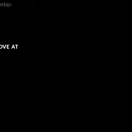
นทร์สุข
วัชระ สุขชุม
อาภาศิริ นิติพน
ศิวกร
 LOVE AT