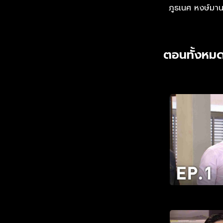
ภูธเนศ หงษ์มา
ตอนทั้งหมด