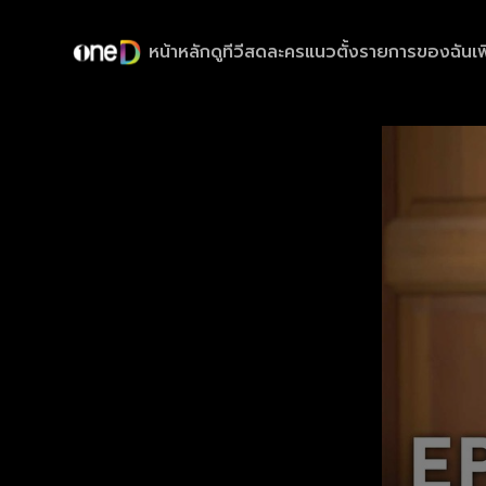
หน้าหลัก
ดูทีวีสด
ละครแนวตั้ง
รายการของฉัน
เพ