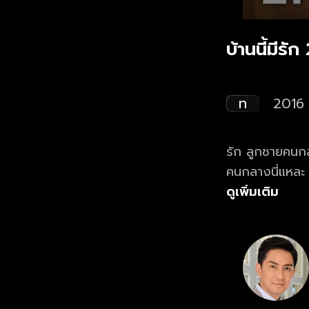
บ้านนี้มีร
ท
2016
รัก ลูกชายคนกล
คนกลางนี่แหละ 
ทุกคนต่างพุ่งม
ดูเพิ่มเติม