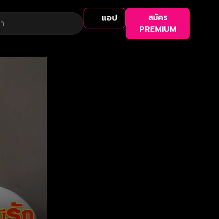
สมัคร
แอป
PREMIUM