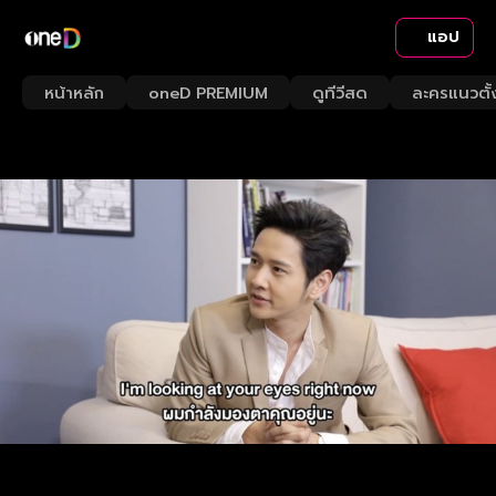
แอป
หน้าหลัก
oneD PREMIUM
ดูทีวีสด
ละครแนวตั้