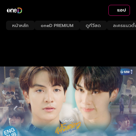
แอป
หน้าหลัก
oneD PREMIUM
ดูทีวีสด
ละครแนวตั้