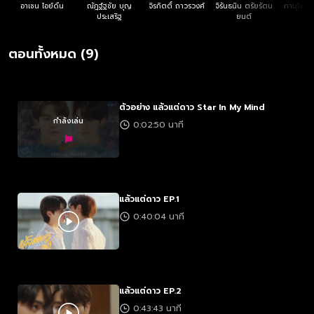
อาเชน ไอย์ดึน
ณัฎฐ์ฐชัย บุญ
จิรกิตติ์ ถาวรวงศ์
จิรันธนิน ตรัยรัตน
ภานุโรจน์
ประเสริฐ
ยนต์
พรท
ตอนทั้งหมด (9)
ตัวอย่าง แล้วแต่ดาว Star In My Mind
กำลังเล่น
0:02:50 นาที
แล้วแต่ดาว EP.1
0:40:04 นาที
แล้วแต่ดาว EP.2
0:43:43 นาที