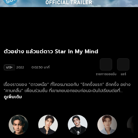
ตัวอย่าง แล้วแต่ดาว Star In My Mind
น13+
2022
0:02:50 นาที
รายการของฉัน
แชร์
เรื่องราวของ “ดาวเหนือ” ที่โคจรมาเจอกับ “รักครั้งแรก” อีกครั้ง อย่าง
“คาบคลื่น” เพื่อนร่วมชั้น ที่เขาเคยบอกชอบก่อนจะบินไปเรียนต่อที่
เยอรมัน แต่คำสารภาพที่รวบรวมความกล้ามานานกลับได้รับเพียงคำว่า
ดูเพิ่มเติม
“เดินทางปลอดภัยนะ” ตอบกลับมา และการโคจรมาเจอกันครั้งนี้ก็ทำให้
ดาวเหนือมั่นใจ ว่าต่อให้เวลาจะผ่านไปนานแค่ไหน ดาวเหนือก็ยังคงอยู่ที่
เดิมอยู่ดี...