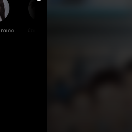
 ทาเกิด
นัตยา ทองเสน
นพพล โกมารชุน
อนุชิต