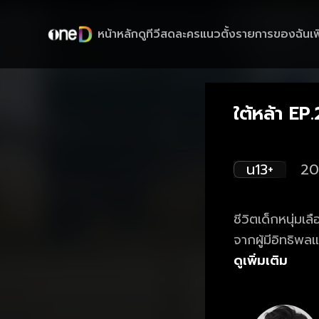
หน้าหลัก
ดูทีวีสด
ละครแนวตั้ง
รายการของฉัน
เพ
ใต้หล้า EP
น13+
20
ชีวิตเด็กหนุ่มเล
จากผู้มีอิทธิพ
ได้พบกับบุคคลปร
ดูเพิ่มเติม
สมองและสองมื