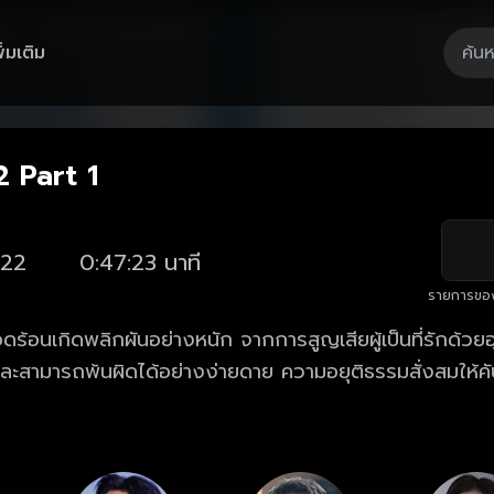
ิ่มเติม
Playback
/
Mute
Loaded
:
Rate
2.11%
.2 Part 1
22
0:47:23 นาที
รายการขอ
ือดร้อนเกิดพลิกผันอย่างหนัก จากการสูญเสียผู้เป็นที่รักด้วยอุบั
ลและสามารถพ้นผิดได้อย่างง่ายดาย ความอยุติธรรมสั่งสมให้ค
ิศนาที่ได้มอบชีวิตให้ใหม่ เขาจึงตัดสินใจลุกขึ้นมาสร้างชีวิต
อ