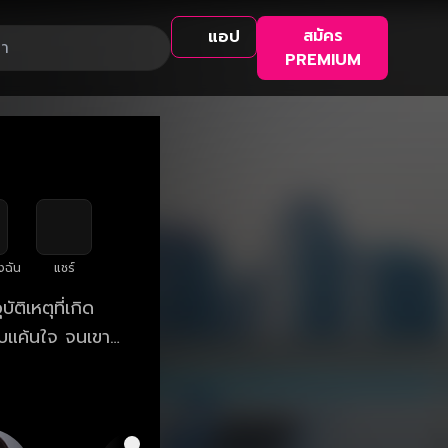
สมัคร
แอป
PREMIUM
งฉัน
แชร์
ติเหตุที่เกิด
ับแค้นใจ จนเขา
ใหม่ด้วยมัน