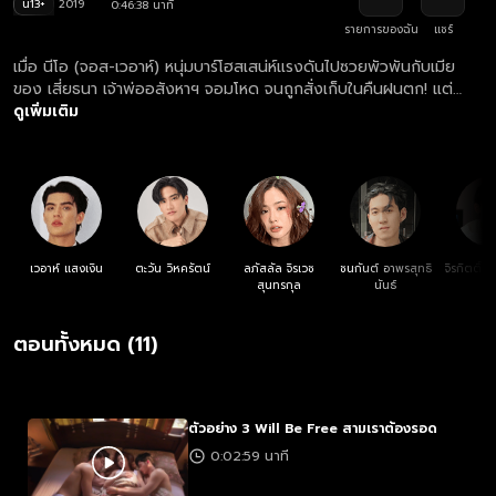
น13+
2019
0:46:38 นาที
รายการของฉัน
แชร์
เมื่อ นีโอ (จอส-เวอาห์) หนุ่มบาร์โฮสเสน่ห์แรงดันไปซวยพัวพันกับเมีย
ของ เสี่ยธนา เจ้าพ่ออสังหาฯ จอมโหด จนถูกสั่งเก็บในคืนฝนตก! แต่
เรื่องราวกลับบานปลายจนเกิดเหตุการณ์นองเลือด ทำให้เขาต้องร่วมชะตา
ดูเพิ่มเติม
กรรมหนีตายไปกับ หมิว (มายด์-ลภัสลัล) ผู้จัดการบาร์อะโกโก้คู่ปรับเก่า
และ ชิน (เต-ตะวัน) ลูกชายคนเดียวของเสี่ยธนาที่ดันอยู่ในเหตุการณ์ การ
เดินทางหลบหนีสุดบ้าระห่ำของสามคนที่ต่างขั้วจึงเริ่มต้นขึ้น ท่ามกลาง
การไล่ล่าอย่างไม่คิดชีวิตจากเหล่ามือปืน ความแค้นของหญิงข้ามเพศที่
สูญเสียคนรัก และอดีตอันเจ็บปวดที่ตามมาคิดบัญชี บททดสอบครั้งใหญ่
จึงไม่ได้มีแค่การเอาชีวิตรอด แต่คือหัวใจและ "ความรักแหกกฎ" ที่จะ
เปลี่ยนชีวิตของพวกเขาทั้งสามคนไปตลอดกาล
เวอาห์ แสงเงิน
ตะวัน วิหครัตน์
ลภัสลัล จิรเวช
ชนกันต์ อาพรสุทธิ
จิรกิตติ์ ค
สุนทรกุล
นันธ์
ตอนทั้งหมด (11)
ตัวอย่าง 3 Will Be Free สามเราต้องรอด
0:02:59 นาที