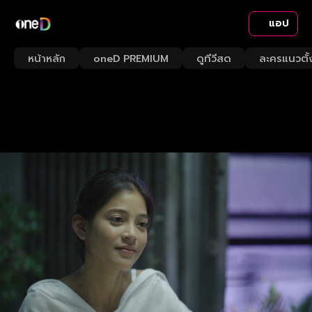
แอป
หน้าหลัก
oneD PREMIUM
ดูทีวีสด
ละครแนวตั้