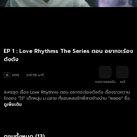
EP 1 : Love Rhythms The Series ตอน อยากจะร้อง
ดังดัง
ท
2016
0:47:05 นาที
รายการของฉัน
แชร์
ละครชุด เรื่อง Love Rhythms ตอน อยากจะร้องดังดัง เรื่องราวความ
รักของ "โจ้" เด็กหนุ่ม ม.ปลาย ที่แอบหลงรักพี่สาวข้างบ้าน "พลอย" ซึ่ง
หลงใหลในดนตรีร็อคยุค 2000 เพราะอยากจะพิชิตใจเธอ โจ้เลยตัดสินใจ
ดูเพิ่มเติม
ตั้งวงดนตรีขึ้น เพื่อจะได้ตะโกนบอกรักพลอยดังๆ ผ่านบทเพลงแห่ง
ความทรงจำของเขาและเธอ...เพราะแฟนพี่พลอยล้วนแต่เป็นนักร้อง นัก
ดนตรีชื่อดังทั้งนั้น! ละครชุดรักโรแมนติกผสานบทเพลงร็อคยุค 2000
ในคอนเซป 13 ตอน 13 วงร็อคชื่อดังที่จะนำบทเพลง และศิลปินในยุคนั้น
กลับมาโลดแล่นให้ผู้ชมได้หายคิดถึงอีกครั้ง...
ตอนทั้งหมด (13)