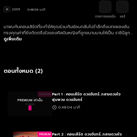
ท
2009
0:48:04 นาที
รายการของฉัน
แชร์
มาพบกับคอนเสิร์ตที่จะทำให้คุณร่วมกันย้อนกลับไปรำลึกถึงบทเพลงอัน
ทรงคุณค่าที่ยังติดตรึงใจของศิลปินหญิงที่ถูกขนานนามให้เป็น ราชินีลูก
ทุ่งตลอดกาล กับคุณภาพเสียงของศิลปินหญิงลูกทุ่งแห่งยุค ด้วย
ดูเพิ่มเติม
บทเพลงในตำนานของราชินีเพลงลูกทุ่ง พุ่มพวง ดวงจันทร์ "ดวง
จันทร์...กลางดวงใจ พุ่มพวง ดวงจันทร์"
ตอนทั้งหมด (2)
Part 1 : คอนเสิร์ต ดวงจันทร์...กลางดวงใจ
PREMIUM
พุ่มพวง ดวงจันทร์
PREMIUM เท่านั้น
0:48:04 นาที
Part 2 : คอนเสิร์ต ดวงจันทร์...กลางดวงใจ
PREMIUM