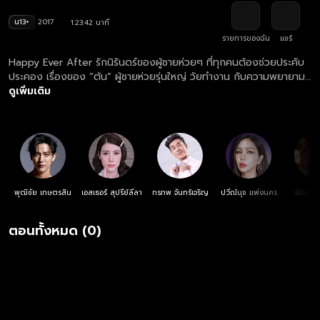
น13+
2017
1:23:42 นาที
รายการของฉัน
แชร์
Happy Ever After รักนิรันดร์ของผู้ชายห่วยๆ ที่ทุกคนต้องช่วยประคับ
ประคอง เรื่องของ “ต้น” ผู้ชายห่วยรุ่นใหญ่ วัยทำงาน กับความพยายาม
ในการประคับประคองความสัมพันธ์ ของเค้ากับ “กอหญ้า” อดีตดาวมหา
ดูเพิ่มเติม
ลัยที่ปล่อยตัวปล่อยใจจนพังไม่แพ้กัน มาเอาใจช่วยกันว่ารักนี้จะนิรันดร์
เหมือนในฝัน หรือ มันจะล่ม ล้มลง เพราะความห่วยของต้น
พุฒิชัย เกษตรสิน
เอสเธอร์ สุปรีย์ลีลา
กรภพ จันทร์เจริญ
ปวีณ์นุช แพ่งนคร
ปองกูล 
ตอนทั้งหมด (0)