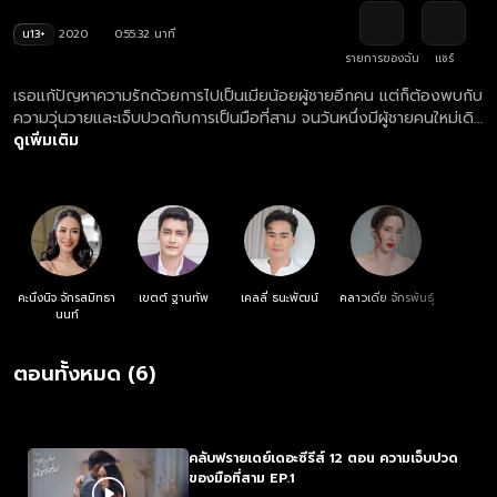
น13+
2020
0:55:32 นาที
รายการของฉัน
แชร์
เธอแก้ปัญหาความรักด้วยการไปเป็นเมียน้อยผู้ชายอีกคน แต่ก็ต้องพบกับ
ความวุ่นวายและเจ็บปวดกับการเป็นมือที่สาม จนวันหนึ่งมีผู้ชายคนใหม่เดิน
เข้ามาจึงเป็นโอกาสให้เธอได้เริ่มต้นชีวิตใหม่อีกครั้ง
ดูเพิ่มเติม
คะนึงนิจ จักรสมิทธา
เขตต์ ฐานทัพ
เคลลี่ ธนะพัฒน์
คลาวเดีย จักรพันธุ์
นนท์
ตอนทั้งหมด (6)
คลับฟรายเดย์เดอะซีรีส์ 12 ตอน ความเจ็บปวด
ของมือที่สาม EP.1