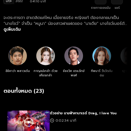
น13+
2022
0:41:10 นาที
รายการของฉัน
แชร์
จะตระการตา ฮาเตลิดแค่ไหน เมื่อชายจริง หญิงแท้ ต้องกลายมาเป็น
“นางโชว์” จำเป็น “หนูนา” น้องสาวฝาแฝดของ “นาเดีย” นางโชว์เบอร์ต้น
“ปราบศึก” ตำรวจสุดเฮี้ยวที่ได้รับมอบหมายให้มาสืบคดี ทั้งสองต้องตา
ดูเพิ่มเติม
มหาความจริงในสถานที่เดียวกัน “แมมโบ้คาบาเรต์” ความวุ่นวาย แซ่บ ฮา
รวมถึงความรัก จึงบังเกิด มาตามลุ้นกันว่า 2 นางโชว์ตัวปลอม จะกลาย
มาเป็นตัวจริงของกันและกันได้หรือไม่?
อิชิคาว่า พลาวเด้น
กาญจน์เกล้า ด้วย
ชัชชวิศ เตชะรักษ์
ทิพนารี วีรวัฒโน
รฐา โพ
เศียรเกล้า
พงศ์
ดม
ตอนทั้งหมด (23)
ตัวอย่าง นางฟ้าคาบาเรต์ Drag, I love You
0:02:34 นาที