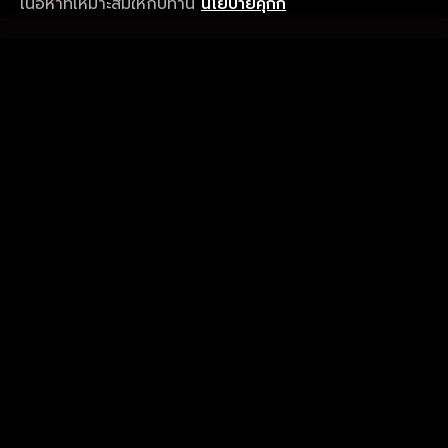
เนื้อหาที่เหมาะสมให้กับท่าน
นโยบายคุกกี้
รับประสบการณ์ที่ดีที่สุดบนแอป
ภาษาไทย
คำถามที่พบบ่อย
แจ้งปัญหาการใช้งาน
ข้อกำหนดและเงื่อนไขการใช้งาน
นโยบายความเป็นส่วนตัว
ติดตามเรา
Version 8.1.0