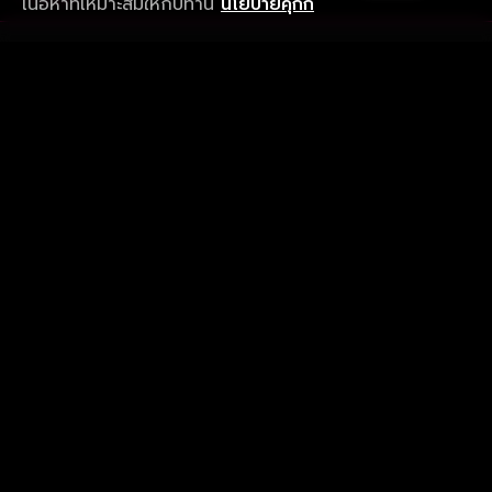
เนื้อหาที่เหมาะสมให้กับท่าน
นโยบายคุกกี้
รับประสบการณ์ที่ดีที่สุดบนแอป
ภาษาไทย
คำถามที่พบบ่อย
แจ้งปัญหาการใช้งาน
ข้อกำหนดและเงื่อนไขการใช้งาน
นโยบายความเป็นส่วนตัว
ติดตามเรา
Version 8.1.0