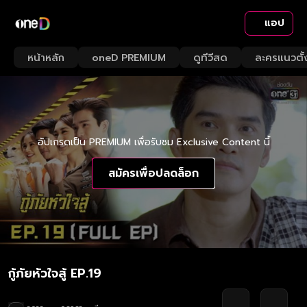
แอป
หน้าหลัก
oneD PREMIUM
ดูทีวีสด
ละครแนวตั้
อัปเกรดเป็น PREMIUM เพื่อรับชม Exclusive Content นี้
สมัครเพื่อปลดล็อก
กู้ภัยหัวใจสู้ EP.19