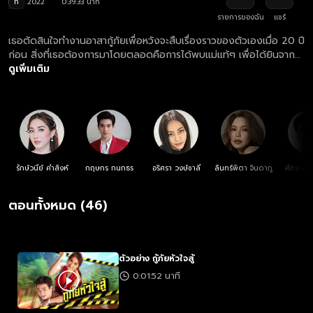
ท
2022
0:39:33 นาที
รายการของฉัน
แชร์
เธอตัดสินใจทำงานอาสากู้ภัยเพื่อหวังจะสืบเรื่องราวของตัวเองเมื่อ 20 ปี
ก่อน สิ่งที่เธอต้องการมาโดยตลอดคือการได้พบแม่แท้ๆ เพื่อได้ยินจาก
ปากว่าแม่ไม่ได้ตั้งใจทิ้งเธอ แม้จะเจออุปสรรคมากมาย แต่ที่นั่นทำให้เธอมี
ดูเพิ่มเติม
พบกับชายคนหนึ่ง ความใกล้ชิดแปรเปลี่ยนเป็นความสัมพันธ์พิเศษ ที่ก่อ
ให้เกิดความหวั่นไหวขึ้นภายในหัวใจของทั้งสองคน
รักษ์วนีย์ คำสิงห์
กฤษกร กนกธร
อริศรา วงษ์ชาลี
ลินทร์พิตา จินดาภู
ศักราช ศ
ตอนทั้งหมด (46)
ตัวอย่าง กู้ภัยหัวใจสู้
0:01:52 นาที