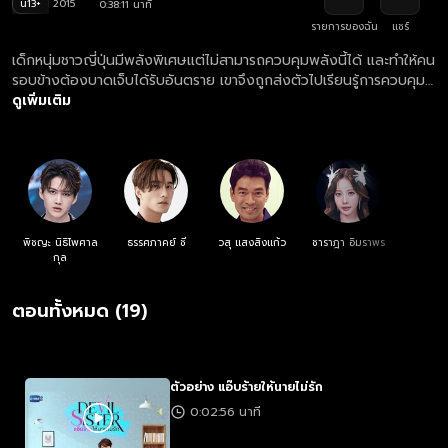
น13+
2015
0:38:11 นาที
รายการของฉัน
แชร์
เด็กหนุ่มชาวญี่ปุ่นมีพลังพิเศษแต่ไม่สามารถควบคุมพลังนี้ได้ และทำให้คน
รอบข้างต้องบาดเจ็บได้รับอันตราย เขาจึงถูกส่งตัวไปเรียนรู้การควบคุม
ตัวเอง
ดูเพิ่มเติม
พิชญะ นิธิไพศาล
ธรรศภาคย์ ชี
วสุ แสงสิงแก้ว
ชาราฎา อิมราพร
กุล
ตอนทั้งหมด (19)
ตัวอย่าง แอ๊บร้ายให้นายไม่รัก
0:02:56 นาที