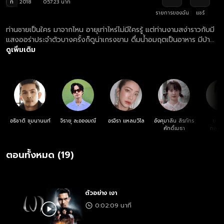
ท
2018
0:57:23 นาที
รายการของฉัน
แชร์
ท่านชายเป็นใคร มาจากไหน อายุเท่าไหร่ไม่มีใครรู้ แต่ท่านงามสง่าราวกับมี
แสงออร่าประจำตัวบางครั้งก็ดูน่าเกรงขาม ดื่มน้ำอมฤตเป็นอาหาร มีบ้าน
ใหญ่โตราวกับปราสาทราชวังทรงโบราณ มีบันไดหินทอดยาว เสาหงส์ห้อย
ดูเพิ่มเติม
โคมระย้า ฝาผนังมีภาพประกอบมากมายเกี่ยวกับไฟ ความร้อน และการลง
ทัณฑ์ ทุกที่ที่ท่านชายเสด็จล้วนมีความหมาย เพื่อไปรับดวงวิญญาณของ
คนที่กำลังจะสิ้นลมไปสู่สวรรค์และนรกตามกรรมของแต่ละคน เรื่องราว
ของความดี ความชั่ว ผลกรรมของมนุษย์ที่ธรรมชาติล้วนจัดสรรตามโชค
ชะตาที่ได้กำหนดไว้แล้ว คนชั่วจะต้องถูกลงโทษตกนรกหมกไหม้ ทรมาน
อย่างไม่จบสิ้น ในขณะที่คนดีต้องได้รับกรรมดีตอบแทน ไม่ว่าจะยังอยู่
หรือจากไปแล้ว
อธิชาติ ชุมนานนท์
จิรายุ ละอองมณี
อรจิรา แหลมวิไล
อังศุมาลิน สิรภัทร
ขวัญ
ศักดิ์เมธา
กลมก
ตอนทั้งหมด (19)
ตัวอย่าง เงา
0:02:09 นาที