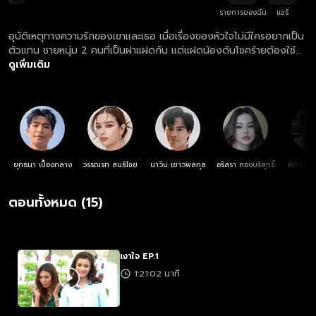
รายการของฉัน
แชร์
อุบัติเหตุทางความรักของเขาและเธอ เมื่อเรื่องของหัวใจไม่มีใครอยากเป็น
ตัวแทน ชายหนุ่ม 2 คนที่เป็นฝาแฝดกัน แต่แฝดน้องดันโชคร้ายต้องใช้
ชีวิตด้วยความทุกข์ทรมานไปตลอดชีวิต แฝดพี่เลยต้องปลอมตัวเป็น
ดูเพิ่มเติม
แฝดน้องเพื่อสืบหาคนร้ายตัวจริง แถมยังต้องมาใช้ชีวิตอยู่ร่วมกับหญิง
สาวที่เป็นภรรยาของน้องชาย ด้วยความใกล้ชิดสนิทสนมก็เลยก่อเกิดเป็น
ความรักขึ้น
ยุทธนา เปื้องกลาง
วรรณรท สนธิไชย
นาวิน เยาวพลกุล
อริสรา ทองบริสุทธิ์
พิศาล อั
ตอนทั้งหมด (15)
เงาใจ EP.1
1:21:02 นาที