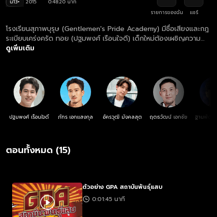
น13+
2015
0:48:20 นาที
รายการของฉัน
แชร์
โรงเรียนสุภาพบุรุษ (Gentlemen's Pride Academy) มีชื่อเสียงและกฎ
ระเบียบเคร่งครัด ทอย (ปฐมพงศ์ เรือนใจดี) เด็กใหม่ต้องเผชิญความ
ยากลำบากในการปรับตัว และพบกับเฟย (ภัทร เอกแสงกุล) คู่อริเก่า ทั้ง
ดูเพิ่มเติม
สองต้องการเปลี่ยนแปลงโรงเรียนด้วยการสมัครเป็นประธานนักเรียนและ
ตั้งชมรมใหม่เพื่อเอาชนะกลุ่มสี่จตุรเทพ
ปฐมพงศ์ เรือนใจดี
ภัทร เอกแสงกุล
อัครวุฒิ มังคลสุต
ฤตธวัฒน์ เอกชัย
ฐานพัฒน์
ตอนทั้งหมด (15)
ตัวอย่าง GPA สถาบันพันธุ์แสบ
0:01:45 นาที