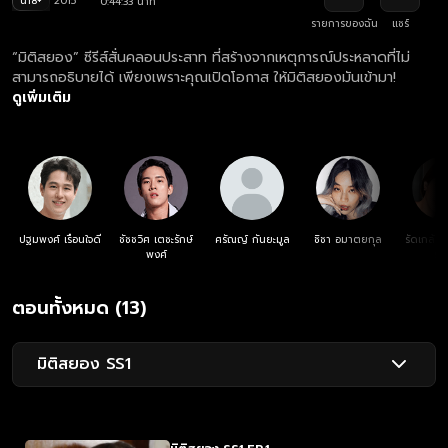
น18+
2015
0:44:33 นาที
รายการของฉัน
แชร์
“มิติสยอง” ซีรีส์สั่นคลอนประสาท ที่สร้างจากเหตุการณ์ประหลาดที่ไม่
สามารถอธิบายได้ เพียงเพราะคุณเปิดโอกาส ให้มิติสยองมันเข้ามา!
ดูเพิ่มเติม
ปฐมพงศ์ เรือนใจดี
ชัชชวิศ เตชะรักษ์
ศรัณญ์ กันยะมูล
ชิชา อมาตยกุล
รัดเกล้า 
พงศ์
รัต
ตอนทั้งหมด (13)
มิติสยอง SS1