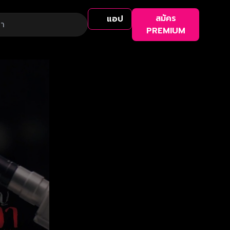
สมัคร
แอป
PREMIUM