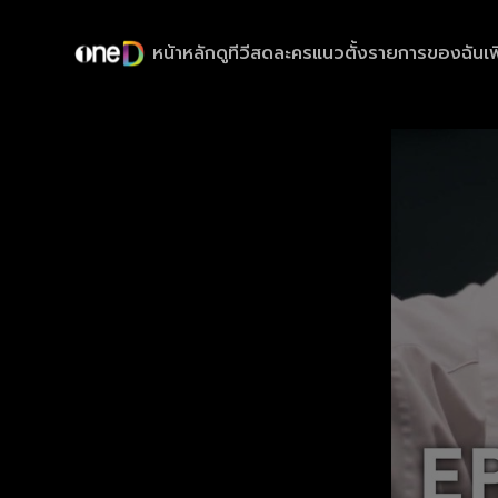
หน้าหลัก
ดูทีวีสด
ละครแนวตั้ง
รายการของฉัน
เพ