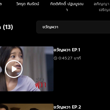
ล
วิศรุต หิมรัตน์
กิตติศักดิ์ ปฐมบูรณ
อภิญญา 
า
เจริญส
 (13)
ขวัญผวา
ขวัญผวา EP.1
0:45:27 นาที
ขวัญผวา EP.2