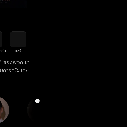
งฉัน
แชร์
วา” ของพวกเขา
บการณ์ผีและ
สถานที่ ที่ถูก
ตามหา และหลัง