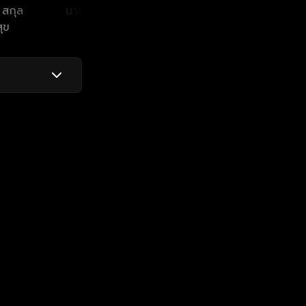
สกุล
นารา เทพนุภา
ุข