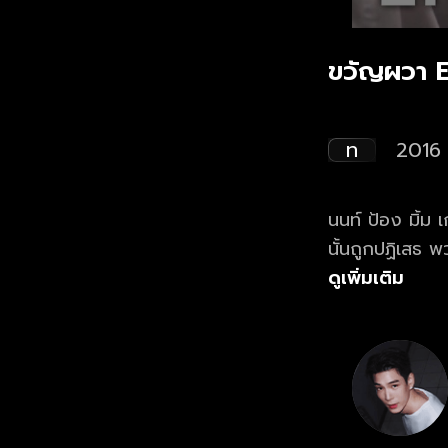
ขวัญผวา E
ท
2016
นนท์ ป้อง มิ้ม
นั้นถูกปฏิเสธ
ลองสัมผัสกับสถา
ดูเพิ่มเติม
กล่าวขานเรื่องผ
จากนั้นชีวิตข