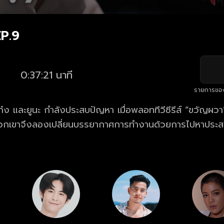
P.9
0:37:21 นาที
รายการขอ
 เก๋ง และยูนะ กำลังประสบปัญหา เมื่อพลอททีวีซีรีส์ “ขวัญผ
 พวกเขาจึงลองเปลี่ยนบรรยากาศการทำงานด้วยการไปหาประส
นที่จริง นั่นก็คือ ป่าแขวนคอ แต่ระหว่างทางพวกเขาได้พบกับ
ีตัวแดง ที่นั่นก็คือ ถ้ำละว้า พวกเขาได้เจอกับสิ่งที่พวกเขา
องพวกเขาก็เปลี่ยนไปตลอดกาล