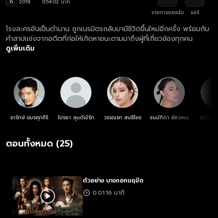
ท
2018
0:54:02 นาที
รายการของฉัน
แชร์
โรงละครอันเป็นตำนาน ถูกเนรมิตรกลับมามีชีวิตขึ้นใหม่อีกครั้ง พร้อมกับ
คำสาปแช่งจากอดีตที่ก่อให้เกิดหายนะตามมาถึงผู้ที่เกี่ยวข้องทุกคน
ดูเพิ่มเติม
อารักษ์ อมรศุภศิริ
ไปรยา ลุนด์เบิร์ก
วรรณรท สนธิไชย
ชนม์ทิดา อัศวเหม
ณัฏฐ์ ทิ
ตอนทั้งหมด (25)
ตัวอย่าง บางกอกนฤมิต
0:01:16 นาที