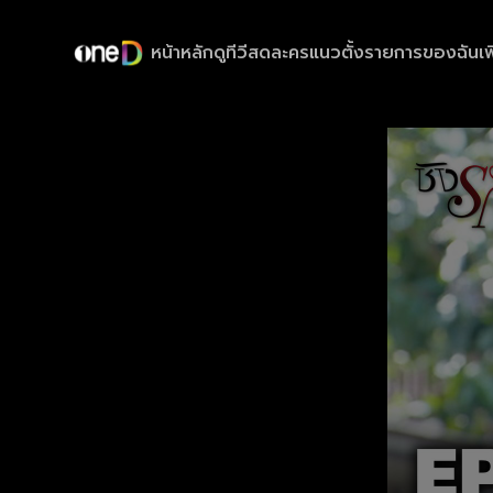
หน้าหลัก
ดูทีวีสด
ละครแนวตั้ง
รายการของฉัน
เพ