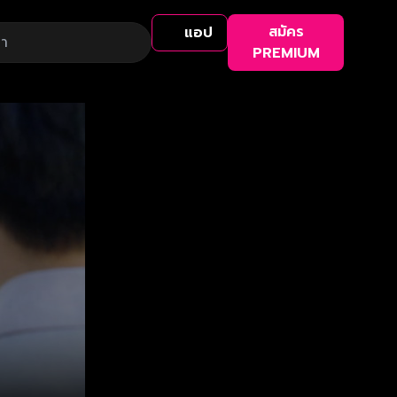
สมัคร
แอป
PREMIUM