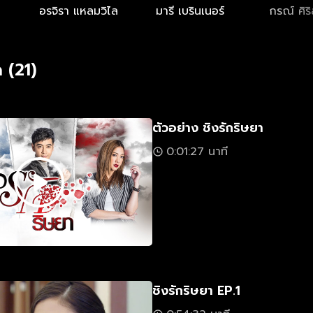
อรจิรา แหลมวิไล
มารี เบรินเนอร์
กรณ์ ศิร
 (21)
ตัวอย่าง ชิงรักริษยา
0:01:27 นาที
ชิงรักริษยา EP.1