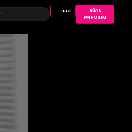
สมัคร
แอป
PREMIUM