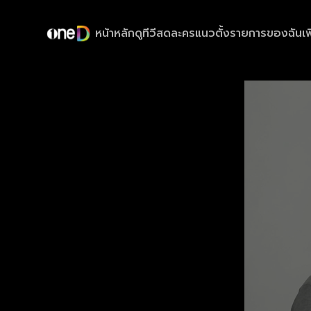
หน้าหลัก
ดูทีวีสด
ละครแนวตั้ง
รายการของฉัน
เพ