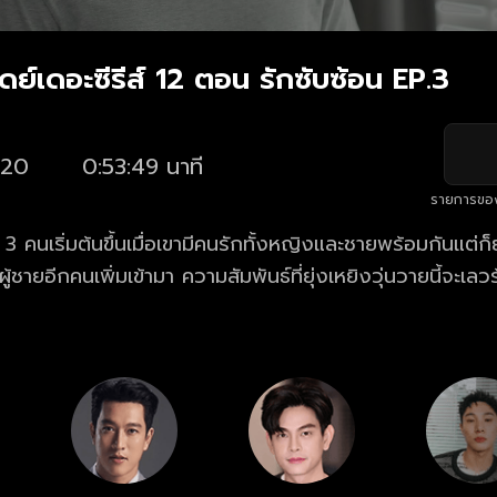
ย์เดอะซีรีส์ 12 ตอน รักซับซ้อน EP.3
20
0:53:49 นาที
รายการขอ
 คนเริ่มต้นขึ้นเมื่อเขามีคนรักทั้งหญิงและชายพร้อมกันแต่ก็ยั
วผู้ชายอีกคนเพิ่มเข้ามา ความสัมพันธ์ที่ยุ่งเหยิงวุ่นวายนี้จะเ
?