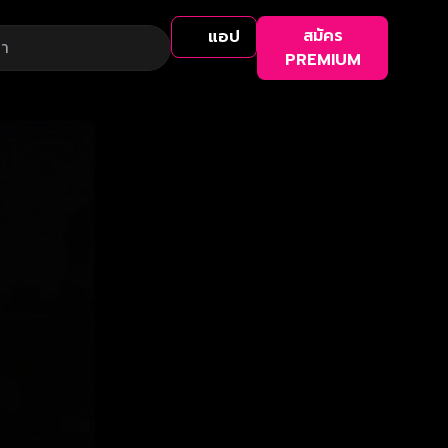
สมัคร
แอป
PREMIUM