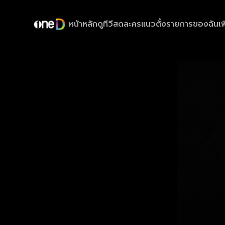
หน้าหลัก
ดูทีวีสด
ละครแนวตั้ง
รายการของฉัน
เพ