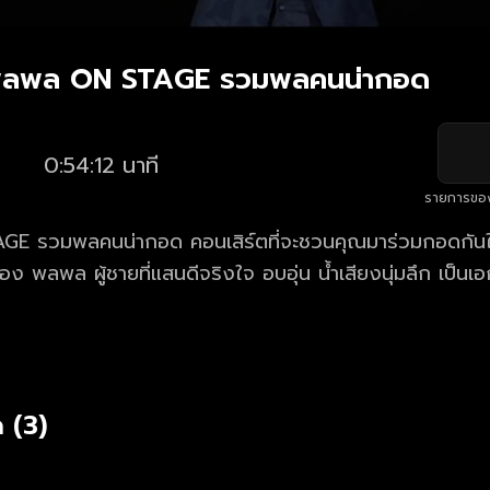
 พลพล ON STAGE รวมพลคนน่ากอด
0:54:12 นาที
รายการขอ
 รวมพลคนน่ากอด คอนเสิร์ตที่จะชวนคุณมาร่วมกอดกันให
อง พลพล ผู้ชายที่แสนดีจริงใจ อบอุ่น น้ำเสียงนุ่มลึก เป็น
ศเพลงเพราะ ๆ จาก 8 อัลบั้มตลอด 12 ปีเต็ม บนถนนสายด
ญแฟน ๆ พลพลมาร่วมกอดกันให้หายคิดถึงได้แล้ววันนี้
 (3)