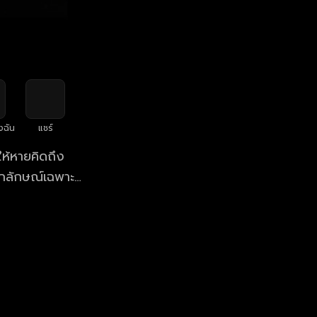
งฉัน
แชร์
้หายคิดถึง
เอกลักษณ์เฉพาะ
นตรีของคนเดิน