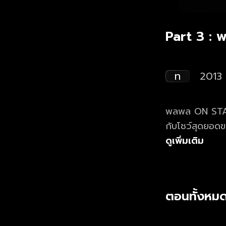
Part 3 :
ท
2013
พลพล ON STAGE
กับโชว์สุดยอดข
ตัว "พลพล" กับการขึ้นคอนเสิร์ตใหญ่ในรอบ 8 ปี ของเขา คอนเสิร์ตที่คุณจะได้หวนกลับไป
ดูเพิ่มเติม
นึกถึงบรรยากา
ถนนคนนี้ ขอเชิ
ตอนทั้งหมด