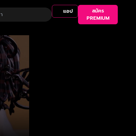
สมัคร
แอป
PREMIUM