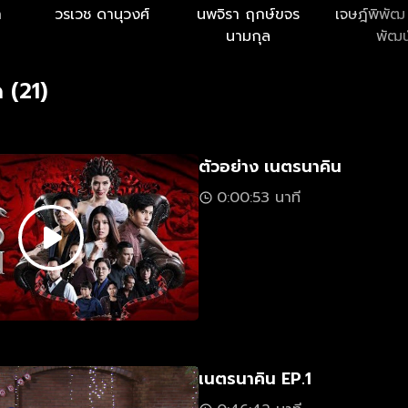
า
วรเวช ดานุวงศ์
นพจิรา ฤกษ์ขจร
เจษฎ์พิพัฒ
นามกุล
พัฒน
 (21)
ตัวอย่าง เนตรนาคิน
0:00:53 นาที
เนตรนาคิน EP.1