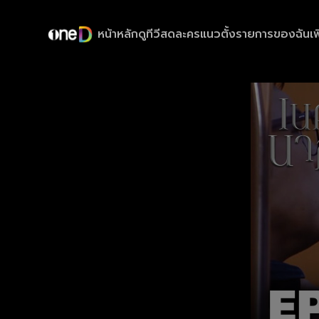
หน้าหลัก
ดูทีวีสด
ละครแนวตั้ง
รายการของฉัน
เพ