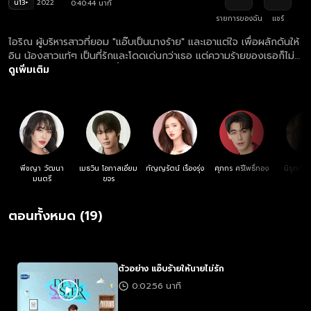
น13+
2022
0:40:44 นาที
รายการของฉัน
แชร์
ไอริณ ผู้บริหารสาวที่ยอม "แอ๊บเป็นนางร้าย" และเอาแต่ใจ เพื่อผลักดันให้
อิน น้องสาวแท้ๆ เป็นที่รักและโดดเด่นกว่าเธอ แต่ความร้ายของเธอก็ไม่
สามารถหยุดความรักของ น้ำชา สัตวแพทย์หนุ่มรุ่นน้องข้างบ้านที่เป็น
ดูเพิ่มเติม
อดีตคนรักสมัยเรียนได้ เมื่อทั้งคู่กลับมาเจอกันอีกครั้ง น้ำชาจึงเดินหน้า
ตื๊อเพื่อพิสูจน์รักแท้และขอรีเทิร์น
พีชญา วัฒนา
เมธวิน โอภาสเอี่ยม
กัญญรัตน์ เรืองรุ่ง
ศุภกร ศรีโพธิ์ทอง
นิรุตติ์ ศ
มนตรี
ขจร
ตอนทั้งหมด (19)
ตัวอย่าง แอ๊บร้ายให้นายไม่รัก
0:02:56 นาที