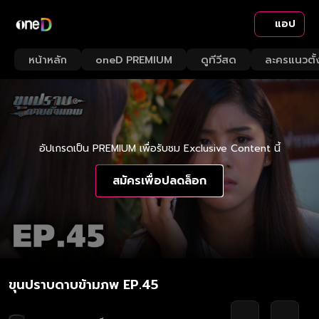
แอป
หน้าหลัก
oneD PREMIUM
ดูทีวีสด
ละครแนวตั้
อัปเกรดเป็น PREMIUM เพื่อรับชม Exclusive Content นี้
สมัครเพื่อปลดล็อก
ขุนปราบดาบข้ามภพ EP.45