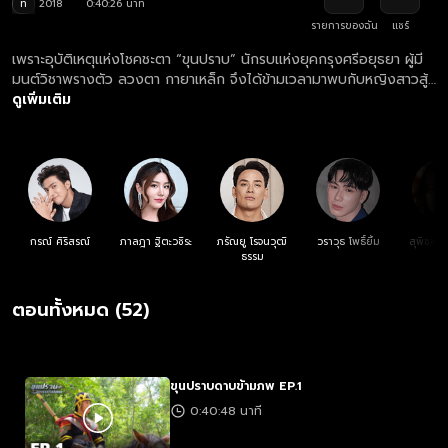
ท
2018
0:40:26 นาที
รายการของฉัน
แชร์
เพราะอุบัติเหตุแห่งโชคชะตา “ขุนปราบ” นักรบแห่งยุคกรุงศรีอยุธยา ผู้มี
มนต์วิชาพรางตัว ลวงตา กายาเหล็ก จึงได้ข้ามเวลามาพบกับหญิงสาวสู้
ชีวิตในยุคปัจจุบัน จึงได้เกิดภารกิจตามหาดาบพิชิตชัย เพื่อนำตัวขุนปราบ
ดูเพิ่มเติม
ข้ามเวลากลับไปยังยุคกรุงศรีอยุธยาอีกครั้ง
กรณ์ ศิริสรณ์
ภาลฎา ฐิตะวชิระ
ภรัณยู โรจนวุฒิ
วราวุธ โพธิ์ยิ้ม
สุพิชชา
ธรรม
พง
ตอนทั้งหมด (52)
ขุนปราบดาบข้ามภพ EP.1
0:40:48 นาที