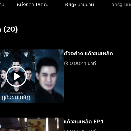
ริน
หนึ่งธิดา โสภณ
ฬชฏะ นามปาน
อัครัฐ นิม
 (20)
ตัวอย่าง แก้วขนเหล็ก
0:00:41 นาที
แก้วขนเหล็ก EP.1