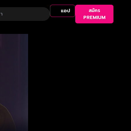
สมัคร
แอป
PREMIUM