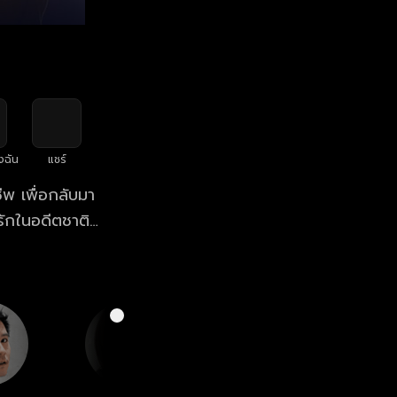
งฉัน
แชร์
ชีพ เพื่อกลับมา
ักในอดีตชาติ
องเมฆินทร์ได้ ก็