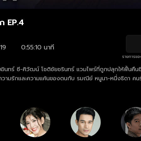
็ก EP.4
19
0:55:10 นาที
รายการขอ
ินทร์ ซี-ศิวัฒน์ โชติชัยชรินทร์ แวมไพร์ที่ถูกปลุกให้ฟื้นคืน
ความรักและความแค้นของตนกับ รมณีย์ หนูนา-หนึ่งธิดา คนร
ฬชฏะ นามปาน ศัตรูหัวใจ ซึ่งสิ่งเดียวที่จะหยุดความชั่วร้ายข
าและแก้วขนเหล็ก หินวิเศษที่มีอานุภาพปราบวิญญาณร้าย