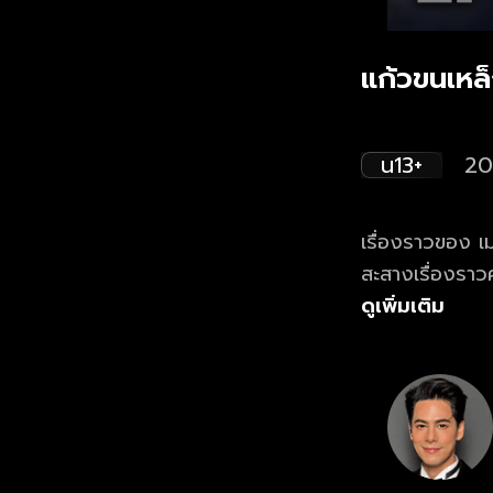
แก้วขนเหล
น13+
20
เรื่องราวของ เมฆ
สะสางเรื่องราว
และ วิทวัส โอม-
ดูเพิ่มเติม
คือ หนึ่งผู้กล้