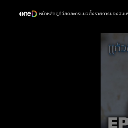
หน้าหลัก
ดูทีวีสด
ละครแนวตั้ง
รายการของฉัน
เพ