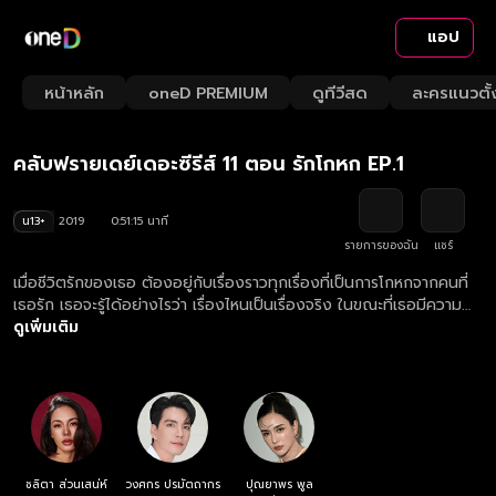
แอป
Playback
/
Mute
หน้าหลัก
oneD PREMIUM
ดูทีวีสด
ละครแนวตั้
Loaded
:
Rate
1.95%
คลับฟรายเดย์เดอะซีรีส์ 11 ตอน รักโกหก EP.1
น13+
2019
0:51:15 นาที
รายการของฉัน
แชร์
เมื่อชีวิตรักของเธอ ต้องอยู่กับเรื่องราวทุกเรื่องที่เป็นการโกหกจากคนที่
เธอรัก เธอจะรู้ได้อย่างไรว่า เรื่องไหนเป็นเรื่องจริง ในขณะที่เธอมีความ
จริงเดียวให้เขา ก็คือ เธอรักเขามาก จนเกินกว่าจะเดินจากไป
ดูเพิ่มเติม
ชลิตา ส่วนเสน่ห์
วงศกร ปรมัตถากร
ปุณยาพร พูล