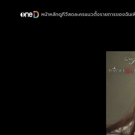
หน้าหลัก
ดูทีวีสด
ละครแนวตั้ง
รายการของฉัน
เพ