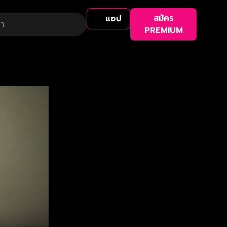
สมัคร
แอป
PREMIUM