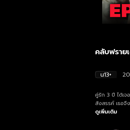
คลับฟรายเด
น13+
20
คู่รัก 3 ปี ได้
สังสรรค์ เธอจึ
ดูเพิ่มเติม